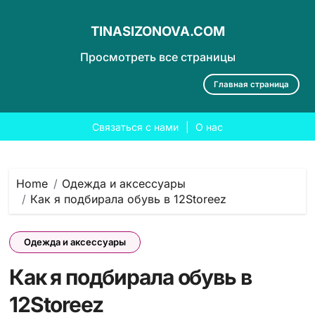
TINASIZONOVA.COM
Просмотреть все страницы
Главная страница
Связаться с нами
|
О нас
Skip
to
content
Home
Одежда и аксессуары
Как я подбирала обувь в 12Storeez
Одежда и аксессуары
Как я подбирала обувь в
12Storeez